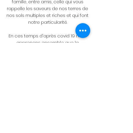
famille, entre amis, celle qui vous
rappelle les saveurs de nos terres de
nos sols multiples et riches et qui font
notre particularité.
En ces temps d'après covid 19 nous
apprenons ensemble que la
mondialisation poussée à son
paroxysme n'est peut être pas la
meilleur solution pour chacun d'entre
nous, pour une
nation, une planète avec des êtres
vivants qui cohabitent ensemble.
Redonnez du sens !?
SOUTENEZ L'AGRICULTURE FRANÇAISE EN
VOUS ENGAGEANT A NOS COTES !