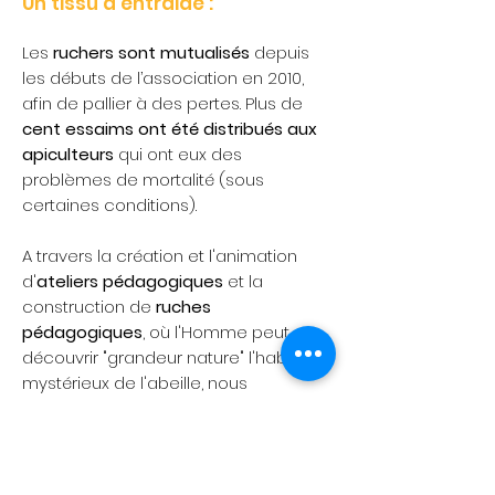
Un tissu d’entraide :
Les
ruchers sont mutualisés
depuis
les débuts de l’association en 2010,
afin de
pallier à des pertes
. Plus de
cent essaims ont été distribués aux
apiculteurs
qui ont eux des
problèmes de mortalité (sous
certaines conditions).
A travers la création et l'animation
d'
ateliers pédagogiques
et la
construction de
ruches
pédagogiques
, où l'Homme peut
découvrir "grandeur nature" l'habitat
mystérieux de l'abeille, nous
souhaitons apporter une graine de
conscience. Et la graine, c'est bien
connu ... c'est la vie.